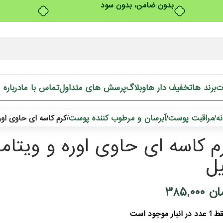
بدون ضامن، بدون سود
ت
برند ها
تخفیف دار ها
وبلاگ
پرسش های متداول
تماس با ما
درباره 
ه
مراقبت پوست
آبرسان و مرطوب کننده پوست
/
/
/
کرم کاسه ای حاوی اوره و ویتامین
ل
ان
۳۸۵,۰۰۰
دد در انبار موجود است