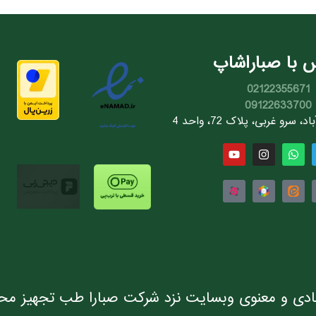
 با صباراشاپ
02122355671
09122633700
سرو غربی، پلاک 72، واحد 4
دی و معنوی وبسایت نزد شرکت صبارا طب تجهیز مح