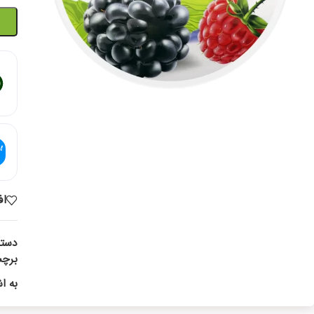
اف
دسته
برچ
به ا