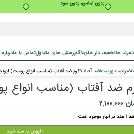
بدون ضامن، بدون سود
ت
برند ها
تخفیف دار ها
وبلاگ
پرسش های متداول
تماس با ما
درباره 
ه
مراقبت پوست
ضد آفتاب
/
/
/
کرم ضد آفتاب (مناسب انواع پوست) ایون
م ضد آفتاب (مناسب انواع پ
ان
۲,۱۰۰,۰۰۰
دد در انبار موجود است
افزودن به سبد خرید