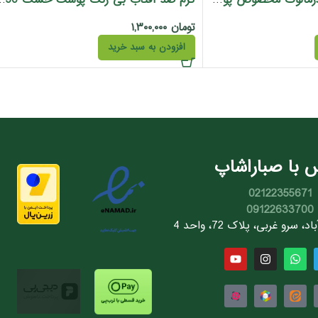
ضد آفتاب بی رنگ‌ درمالوگ مخصوص پوست خشک 50 میل
کرم ضد آفتاب بی رنگ پو
تومان
۱,۳۰۰,۰۰۰
افزودن به سبد خرید
 با صباراشاپ
02122355671
09122633700
سرو غربی، پلاک 72، واحد 4