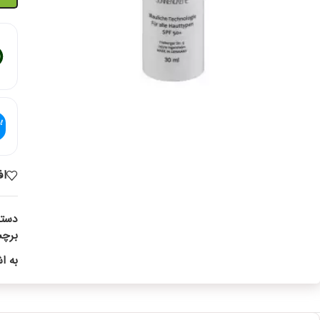
اف
دسته
برچ
به ا