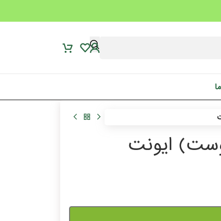
ما
ت
وست) ایونت