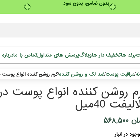
بدون ضامن، بدون سود
ت
برند ها
تخفیف دار ها
وبلاگ
پرسش های متداول
تماس با ما
درباره 
ه
مراقبت پوست
ضد لک و روشن کننده
/
/
/
کرم روشن کننده انواع پوست درم
م روشن کننده انواع پوست در
لیفت 40میل
ان
۵۶۸,۵۰۰
جود در انبار