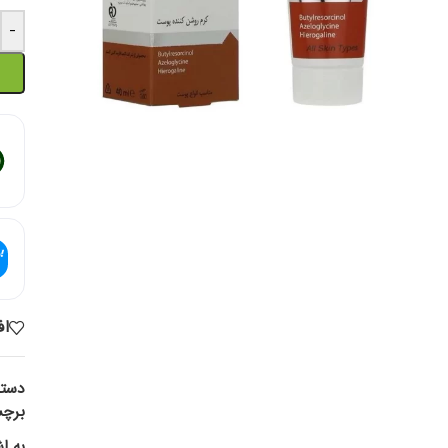
-
اف
دسته
برچ
به ا