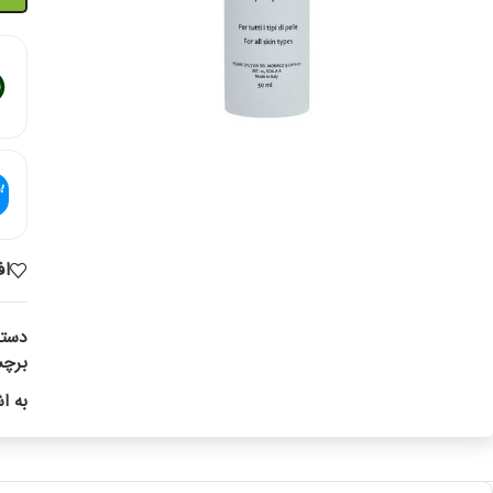
اف
دسته
برچ
به ا