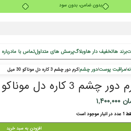
بدون ضامن، بدون سود
ت
برند ها
تخفیف دار ها
وبلاگ
پرسش های متداول
تماس با ما
درباره 
ه
مراقبت پوست
دور چشم
/
/
/
کرم دور چشم 3 کاره دل موناکو 30 میل
دور چشم 3 کاره دل موناکو 30 میل
ان
۱,۴۰۰,۰۰۰
دد در انبار موجود است
افزودن به سبد خرید