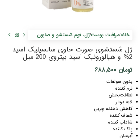
0
م
خانه
مراقبت پوست
ژل، فوم شستشو و صابون
/
/
ژل شستشوی صورت حاوی سالسیلیک اسید
2% و هیالورونیک اسید بیتروی 200 میل
تومان
۶۸۸,۵۰۰
بدون سولفات
نرم کننده
لطافت‌بخش
لایه بردار
کاهش دهنده چربی
شفاف کننده
شاداب کننده
پاک کننده
آبرسان