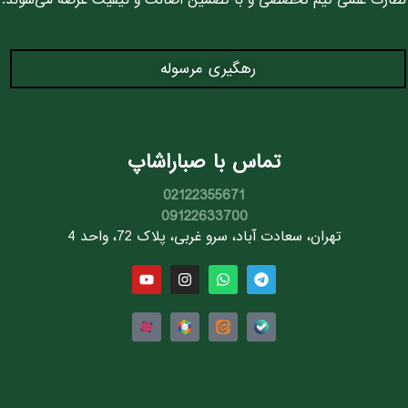
نظارت علمی تیم تخصصی و با تضمین اصالت و کیفیت عرضه می‌شوند.
رهگیری مرسوله
تماس با صباراشاپ
02122355671
09122633700
تهران، سعادت آباد، سرو غربی، پلاک 72، واحد 4