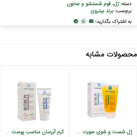
ژل، فوم شستشو و صابون
دسته:
برند بیتروی
برچسب:
به اشتراک بگذارید:
حصولات مشابه
ژل شست و شوی صورت حاوی ویتامین C بیتروی 150 میل
کرم آبرسان مناسب پوست چرب بیتروی 50 میل