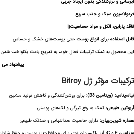
آبرسانی و نرم‌کنندگی بدون ایجاد چربی
فرمولاسیون سبک و جذب سریع
فاقد پارابن، الکل و مواد حساسیت‌زا
قابل استفاده برای انواع پوست
حتی پوست‌های خشک و حساس
این محصول به کمک ترکیبات فعال خود، به تدریج باعث یکنواخت شدن
پیشنهاد می 
ترکیبات مؤثر ژل Bitroy
نیاسینامید (ویتامین B3):
برای روشن‌کنندگی و کاهش تولید ملانین
آربوتین طبیعی:
کمک به رفع تیرگی و لک‌های پوستی
عصاره شیرین‌بیان:
دارای خاصیت ضدالتهابی و ضدلک طبیعی
ویتامین E و C:
آنتی‌اکسیدان قوی برای محافظت از پوست و حفظ شاداب