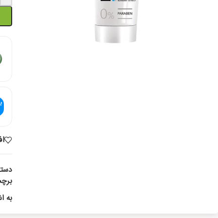
اف
دسته
برچ
به ا