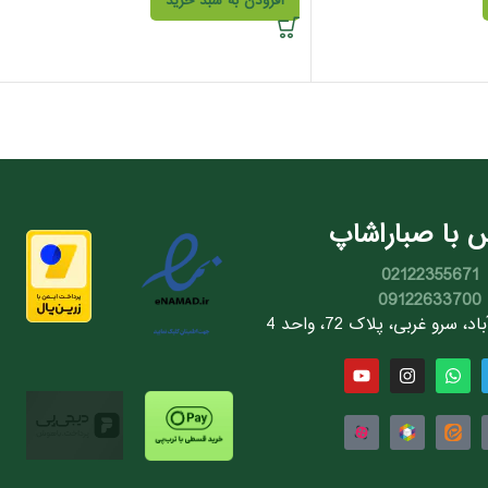
افزودن به سبد خرید
 با صباراشاپ
02122355671
09122633700
سرو غربی، پلاک 72، واحد 4