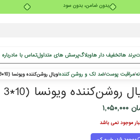
بدون ضامن، بدون سود
ت
برند ها
تخفیف دار ها
وبلاگ
پرسش های متداول
تماس با ما
درباره 
ه
مراقبت پوست
ضد لک و روشن کننده
/
/
/
ویال روشن‌کننده ویونسا (10*3 میل)
ل روشن‌کننده ویونسا (10*3 میل)
ان
۱,۰۵۰,۰۰۰
نبار موجود نمی باشد
موجود شد، خبرم کن