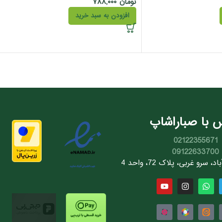
تومان
۷۸۸,۰۰۰
افزودن به سبد خرید
 با صباراشاپ
02122355671
09122633700
سرو غربی، پلاک 72، واحد 4