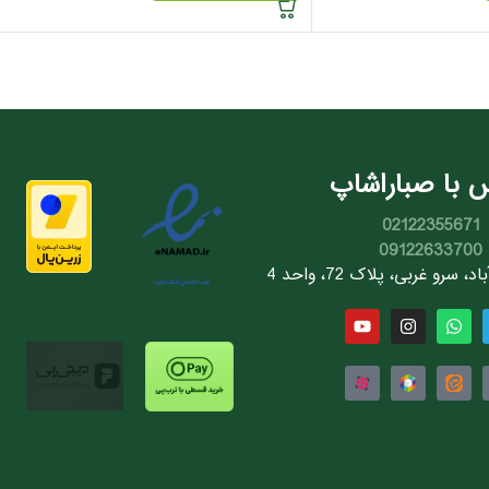
 با صباراشاپ
02122355671
09122633700
سرو غربی، پلاک 72، واحد 4