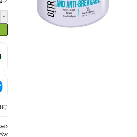
فقط 2 ع
-
اف
دسته
برچ