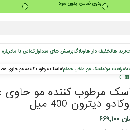
بدون ضامن، بدون سود
ت
برند ها
تخفیف دار ها
وبلاگ
پرسش های متداول
تماس با ما
درباره 
ه
مراقبت مو
ماسک مو داخل حمام
/
/
/
ماسک مرطوب کننده مو حاوی عصاره آلوئ
سک مرطوب کننده مو حاوی عصا
کادو دیترون 400 میل
ان
۶۶۹,۱۰۰