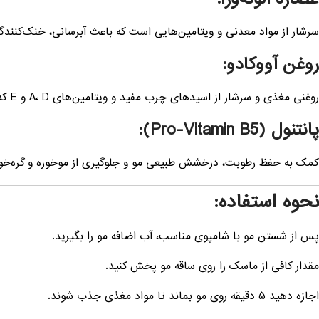
سرشار از مواد معدنی و ویتامین‌هایی است که باعث آبرسانی، خنک‌کنندگی
روغن آووکادو:
روغنی مغذی و سرشار از اسیدهای چرب مفید و ویتامین‌های A، D و E که به عمق مو نفوذ کرده، نرمی و انعطاف‌پذیری آن را افزایش می‌دهد.
پانتنول (Pro-Vitamin B5):
کمک به حفظ رطوبت، درخشش طبیعی مو و جلوگیری از موخوره و گره‌خو
نحوه استفاده:
پس از شستن مو با شامپوی مناسب، آب اضافه مو را بگیرید.
مقدار کافی از ماسک را روی ساقه مو پخش کنید.
اجازه دهید ۵ دقیقه روی مو بماند تا مواد مغذی جذب شوند.