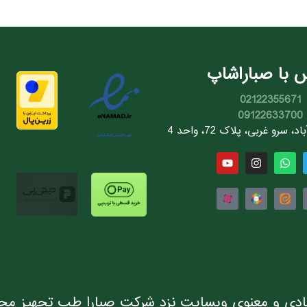
 با صباراشاپ
02122355671
09122633700
سرو غربی، پلاک 72، واحد 4
دی و معنوی وبسایت نزد شرکت صبارا طب تجهیز مح