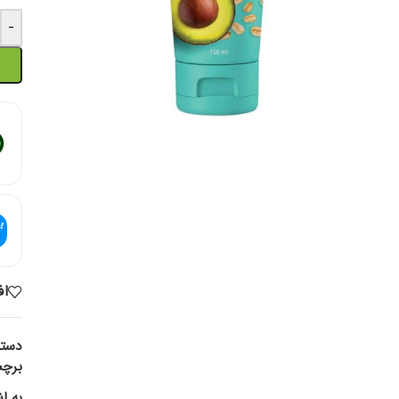
-
اف
دسته
برچ
به ا