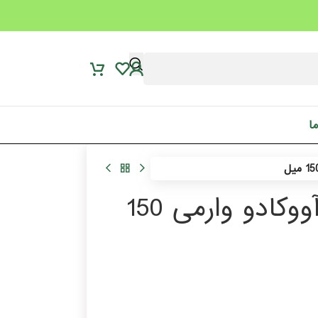
ما
ماسک صورت خاک رسی جو و آووکادو وارمی 150