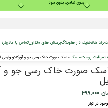
بدون ضامن، بدون سود
ت
برند ها
تخفیف دار ها
وبلاگ
پرسش های متداول
تماس با ما
درباره 
ه
مراقبت پوست
ماسک
/
/
/
ماسک صورت خاک رسی جو و آووکادو وارمی 150 میل
ل
ان
۴۹۹,۰۰۰
جود در انبار