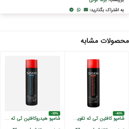
برچسب:
به اشتراک بگذارید:
حصولات مشابه
-33%
-40%
شامپو کافئین ثی ثه تقویت کننده و مناسب موهای نازک و ضعیف 250 میل
شامپو هیدروکافئین ثی ثه تقویت کننده و آبرسان مناسب موهای خشک 250 میل