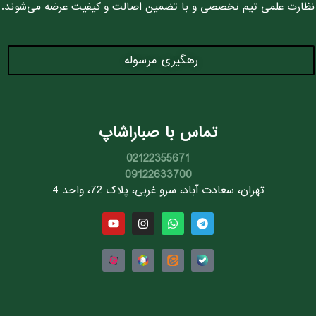
نظارت علمی تیم تخصصی و با تضمین اصالت و کیفیت عرضه می‌شوند.
رهگیری مرسوله
تماس با صباراشاپ
02122355671
09122633700
تهران، سعادت آباد، سرو غربی، پلاک 72، واحد 4