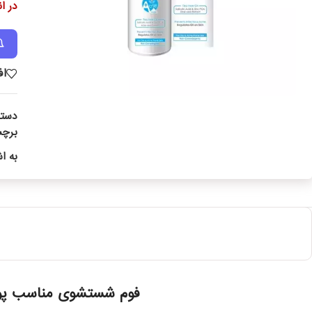
در ا
اف
دسته
برچ
به ا
فوم شستشوی مناسب پوس