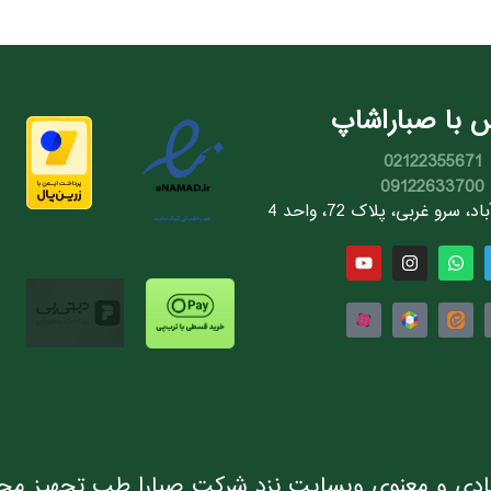
 با صباراشاپ
02122355671
09122633700
سرو غربی، پلاک 72، واحد 4
دی و معنوی وبسایت نزد شرکت صبارا طب تجهیز مح