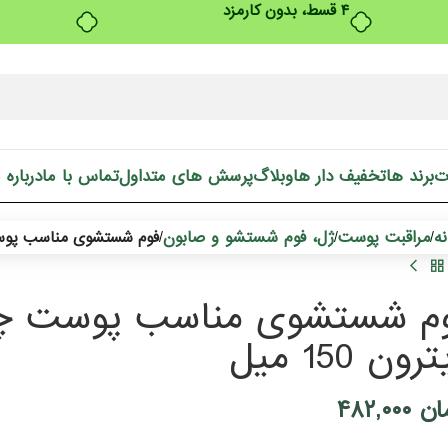
بدون ضامن، بدون سود
ت
برند ها
تخفیف دار ها
وبلاگ
پرسش های متداول
تماس با ما
درباره 
ه
مراقبت پوست
ژل، فوم شستشو و صابون
/
/
/
فوم شستشوی مناسب پوست چر
م شستشوی مناسب پوست چر
رون 150 میل
ان
۴۸۲,۰۰۰