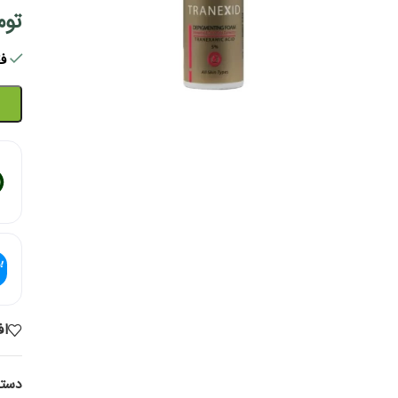
توم
فقط 1 ع
اف
دسته