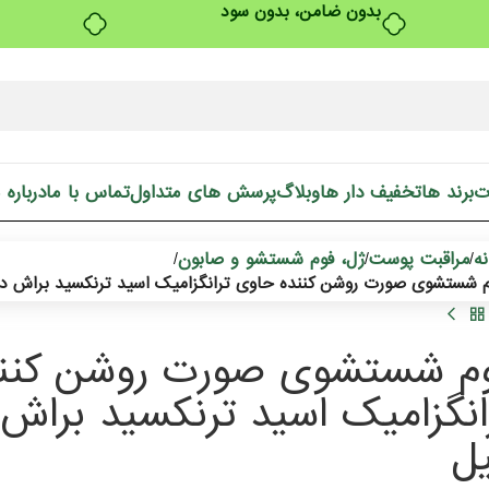
بدون ضامن، بدون سود
ت
برند ها
تخفیف دار ها
وبلاگ
پرسش های متداول
تماس با ما
درباره 
ه
مراقبت پوست
ژل، فوم شستشو و صابون
/
/
/
 شستشوی صورت روشن کننده حاوی ترانگزامیک اسید ترنکسید براش دار درمال
م شستشوی صورت روشن کنن
ل