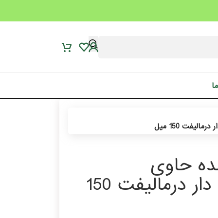
ما
یفت 150 میل
ده حاوی
ترانگزامیک اسید ترنکسید براش دار درمالیفت 150