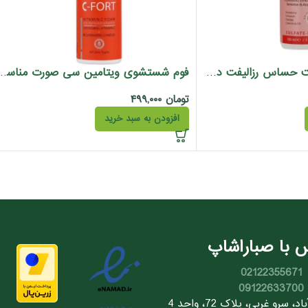
فوم شستشوی پوست حساس رزالیفت درمالیفت 150 میل
فوم شستشوی ویتامین سی صورت مناسب انواع پوست سی فورت 
تومان
۴۹۹,۰۰۰
افزودن به سبد خرید
 با صباراشاپ
02122355671
09122633700
سرو غربی، پلاک 72، واحد 4