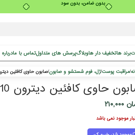
بدون ضامن، بدون سود
ت
برند ها
تخفیف دار ها
وبلاگ
پرسش های متداول
تماس با ما
درباره 
ه
مراقبت پوست
ژل، فوم شستشو و صابون
/
/
/
صابون حاوی کافئین دیترون 110 
بون حاوی کافئین دیترون 110 گرم
ان
۲۱۰,۰۰۰
نبار موجود نمی باشد
موجود شد، خبرم کن