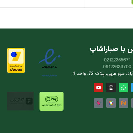
 با صباراشاپ
02122355671
09122633700
سرو غربی، پلاک 72، واحد 4