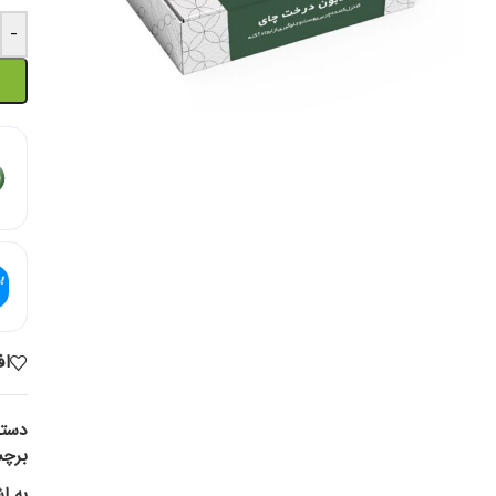
-
اف
دسته
برچ
به ا