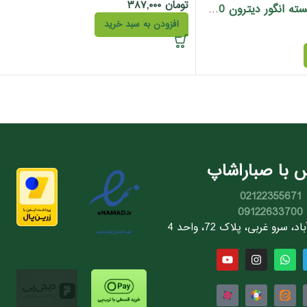
تومان
۳۸۷,۰۰۰
کرم مرطوب کننده هسته انگور دیترون 200 میل
افزودن به سبد خرید
 با صباراشاپ
02122355671
09122633700
سرو غربی، پلاک 72، واحد 4