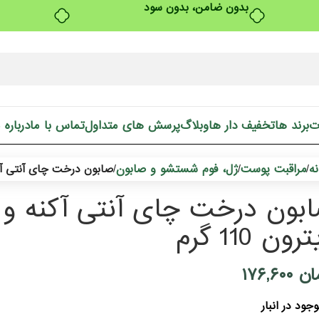
بدون ضامن، بدون سود
ت
برند ها
تخفیف دار ها
وبلاگ
پرسش های متداول
تماس با ما
درباره 
ه
مراقبت پوست
ژل، فوم شستشو و صابون
/
/
/
صابون درخت چای آنتی آکنه و 
بون درخت چای آنتی آکنه و آ
رون 110 گرم
ان
۱۷۶,۶۰۰
جود در انبار