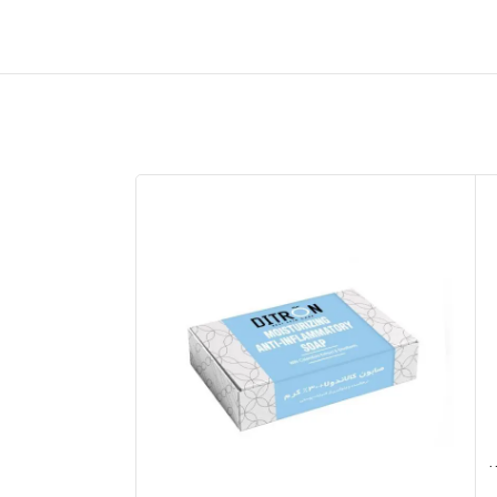
ئه ورا دیترون 200 میل