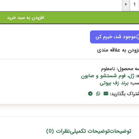
+
افزودن به سبد خرید
موجود شد، خبرم کن
زودن به علاقه مندی
سه محصول:
نامعلوم
ژل، فوم شستشو و صابون
:
برند زف بیوتی
سب:
شتراک بگذارید:
توضیحات
توضیحات تکمیلی
نظرات (0)