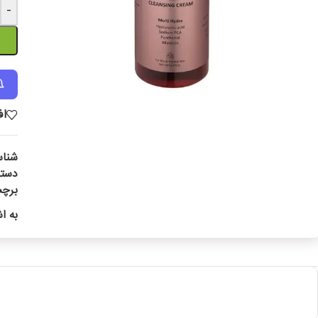
-
اف
شنا
دسته
برچ
به ا