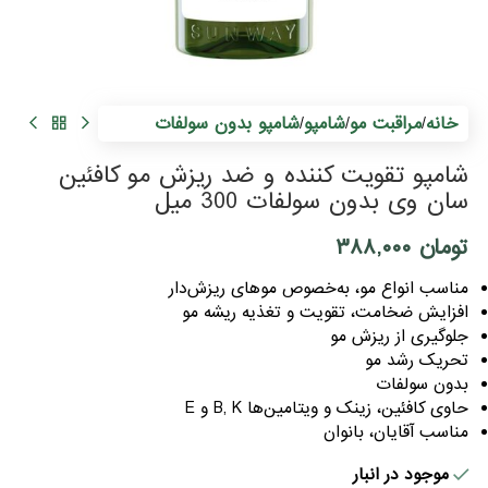
س
0
م
خانه
مراقبت مو
شامپو
شامپو بدون سولفات
/
/
/
شامپو تقویت کننده و ضد ریزش مو کافئین
سان وی بدون سولفات 300 میل
تومان
۳۸۸,۰۰۰
مناسب انواع مو، به‌خصوص موهای ریزش‌دار
افزایش ضخامت، تقویت و تغذیه ریشه مو
جلوگیری از ریزش مو
تحریک رشد مو
بدون سولفات
حاوی کافئین، زینک و ویتامین‌ها B, K و E
مناسب آقایان، بانوان
موجود در انبار