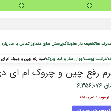
بدون ضامن، بدون سود
ت
برند ها
تخفیف دار ها
وبلاگ
پرسش های متداول
تماس با ما
درباره 
ه
مراقبت پوست
جوان ساز و ضد چروک
/
/
/
سرم رفع چین و چروک ام ای دی D
م رفع چین و چروک ام ای دی A.D
ان
۶,۳۵۶,۰۷۶
نبار موجود نمی باشد
موجود شد، خبرم کن