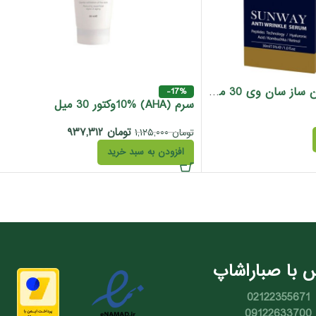
سرم ضد چروک کلاژن ساز سان وی 30 میل
-17%
سرم (AHA) 10%وکتور 30 میل
تومان
۹۳۷,۳۱۲
تومان
۱,۱۲۵,۰۰۰
افزودن به سبد خرید
 با صباراشاپ
02122355671
09122633700