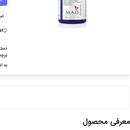
ام
اف
دسته
برچ
به ا
معرفی محصول