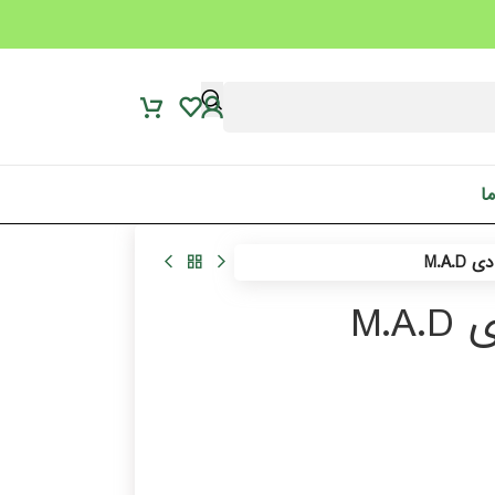
ما
M.A.
M.