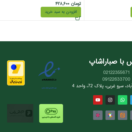
تومان
۴۲۸,۶۰۰
افزودن به سبد خرید
 با صباراشاپ
02122355671
09122633700
سرو غربی، پلاک 72، واحد 4