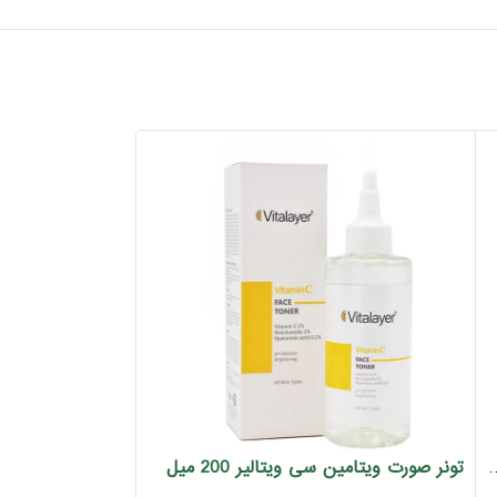
تونر صورت ویتامین سی ویتالیر 200 میل
ناسب پوست چرب و مختلط 250میل