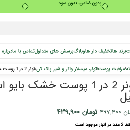
بدون ضامن، بدون سود
ت
برند ها
تخفیف دار ها
وبلاگ
پرسش های متداول
تماس با ما
درباره 
ه
مراقبت پوست
تونر، میسلار واتر و شیر پاک کن
/
/
/
تونر 2 در 1 پوست خشک بایو اسکین پلاس 200 میل
ل
تومان
۴۳۹,۹۰۰
ان
۴۹۷,۴۰۰
دد در انبار موجود است