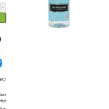
-
اف
دسته
برچ
به ا