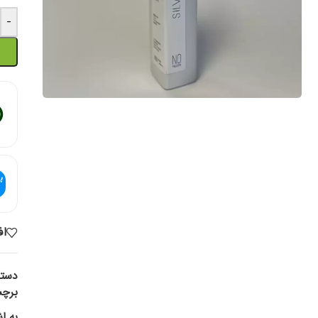
-
اف
دسته
برچ
به ا