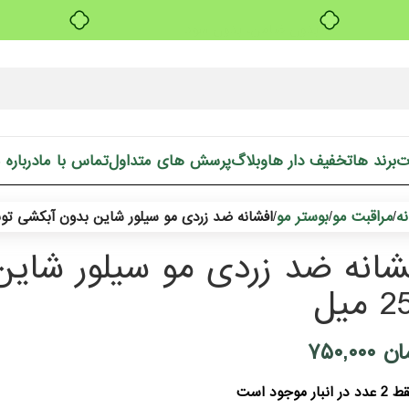
بدون ضامن، بدون سود
ت
برند ها
تخفیف دار ها
وبلاگ
پرسش های متداول
تماس با ما
درباره 
ه
مراقبت مو
بوستر مو
/
/
/
افشانه ضد زردی مو سیلور شاین بدون آبکشی تونی 250 
شانه ضد زردی مو سیلور شای
میل
ان
۷۵۰,۰۰۰
دد در انبار موجود است