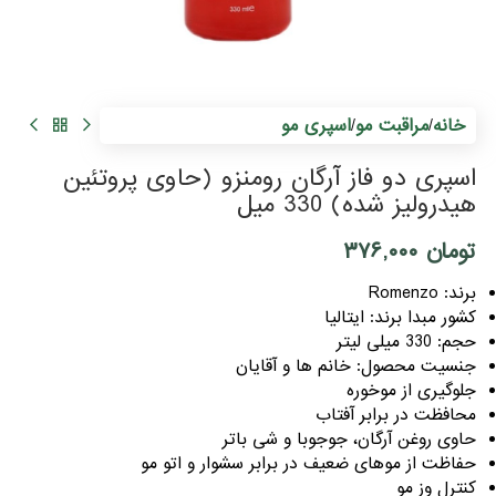
خانه
مراقبت مو
اسپری مو
/
/
اسپری دو فاز آرگان رومنزو (حاوی پروتئین
هیدرولیز شده) 330 میل
تومان
۳۷۶,۰۰۰
برند: Romenzo
کشور مبدا برند: ایتالیا
حجم: 330 میلی لیتر
جنسیت محصول: خانم ها و آقایان
جلوگیری از موخوره
محافظت در برابر آفتاب
حاوی روغن آرگان، جوجوبا و شی باتر
حفاظت از موهای ضعیف در برابر سشوار و اتو مو
کنترل وز مو