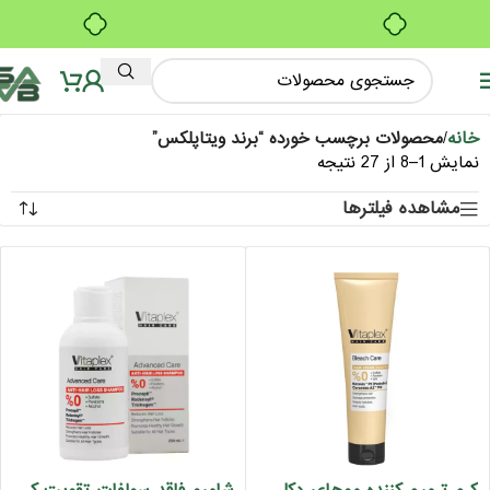
ب
بدون ضامن، بدون سود
و
خانه
/
محصولات برچسب خورده “برند ویتاپلکس”
نمایش 1–8 از 27 نتیجه
مشاهده فیلترها