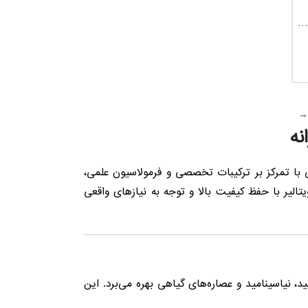
سلار تایم ویت ویتالیر مناسب انواع پوست 250 میل
→
نه
 با تمرکز بر ترکیبات تخصصی و فرمولاسیون علمی،
یر با حفظ کیفیت بالا و توجه به نیازهای واقعی
رکیباتی مانند هیالورونیک اسید، ویتامین C، سرامید، نیاسینامید و عصاره‌های گیاهی بهره می‌برد. این