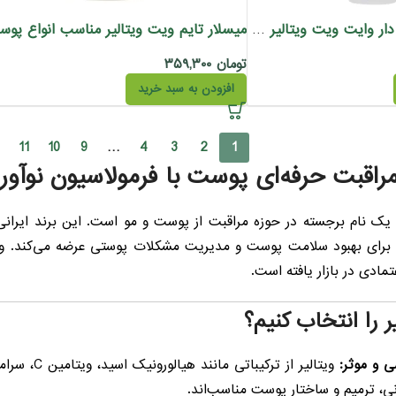
ژل شستشوی براش دار وایت ویت ویتالیر مناسب پوست های کدر و مستعد لک 200 میل
می
تومان
۳۵۹,۳۰۰
افزودن به سبد خرید
11
10
9
…
4
3
2
1
 مراقبت حرفه‌ای پوست با فرمولاسیون نوآورا
ک نام برجسته در حوزه مراقبت از پوست و مو است. این برند ایرانی
رای بهبود سلامت پوست و مدیریت مشکلات پوستی عرضه می‌کند. ویتال
عتمادی در بازار یافته است.
ر را انتخاب کنیم؟
 و موثر:
ویتالیر از ت
نی، ترمیم و ساختار پوست مناسب‌اند.