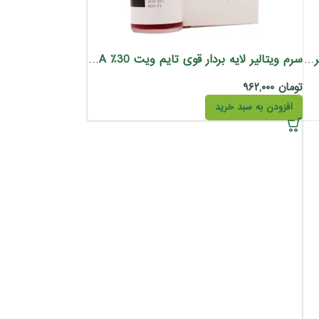
اسپری ضد آفتابSPF 50 ویتامین C ویتالیر 150 میل
سرم ویتالیر لایه بردار قوی تایم ویت 30٪ AHA و 30 میل
تومان
۹۶۲,۰۰۰
افزودن به سبد خرید