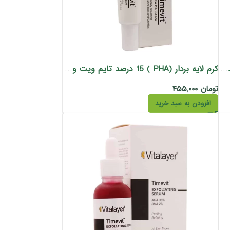
فلوئید ضد آفتاب ویتالیر رنگ بژ طبیعی ضد لک وایت ویت 50 میل
کرم لایه بردار (PHA ) 15 درصد تایم ویت ویتالیر 30 میل
تومان
۴۵۵,۰۰۰
افزودن به سبد خرید