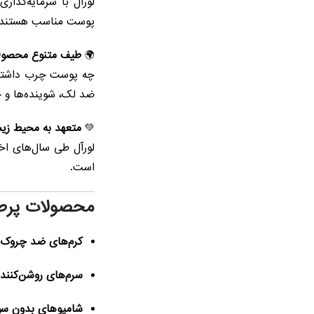
لورآل با سرمایه‌گذا
پوست مناسب هستند.
🌍
طیف متنوع محصول
چه پوست چرب داشته ب
ضد لک، شوینده‌ها و 
💚
متعهد به محیط زی
لورآل طی سال‌های اخ
است.
محصولات پرطرف
کرم‌های ضد چروک evitalift
سرم‌های روشن‌کننده 
شامپوهای بدون سولفات