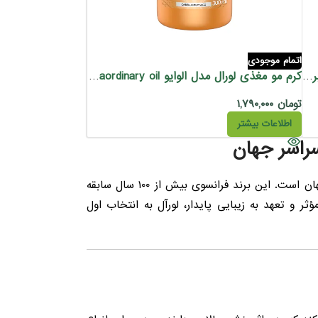
اتمام موجودی
کرم مو لورآل سری Elvive مرطوب کننده و آبرسان 300 میل
کرم مو مغذی لورال مدل الوایو extraordinary oil حجم 300 میل
تومان
۱,۷۹۰,۰۰۰
اطلاعات بیشتر
برند لورال یکی از شناخته‌شده‌ترین برندهای مراقبت از پوست، مو و محصولات آرایشی در جهان است. این برند فرانسوی بیش از ۱۰۰ سال سابقه
ی، ترکیبات مؤثر و تعهد به زیبایی پایدار، لورآل به انتخاب اول