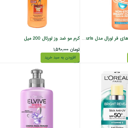
کرم مو ضد وز لورئال 200 میل
کرم حالت دهنده موهای فر لورال مدل Dream Long Curls حجم 200 میل
تومان
۱,۵۹۰,۰۰۰
افزودن به سبد خرید