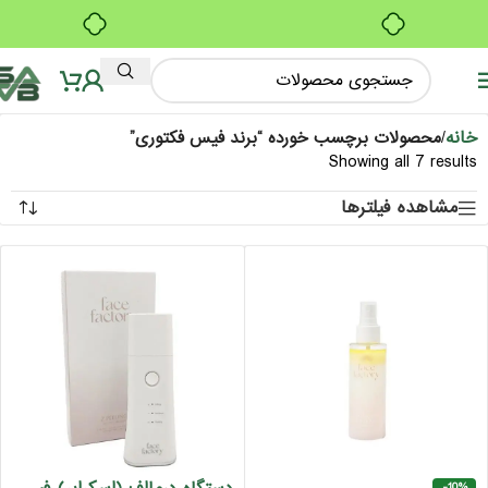
ب
بدون ضامن، بدون سود
ف
ف
خانه
/
محصولات برچسب خورده “برند فیس فکتوری”
Showing all 7 results
مشاهده فیلترها
-10%