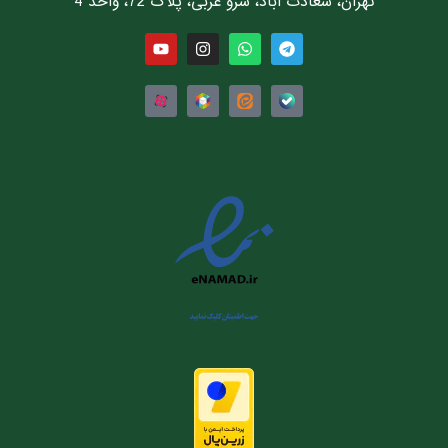
تهران، سعادت آباد، سرو غربی، پلاک 72، واحد 4