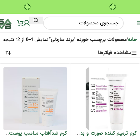
ب
بدون ضامن، بدون سود
س
خانه
/
محصولات برچسب خورده “برند ساردلی”
نمایش 1–8 از 12 نتیجه
مشاهده فیلترها
کرم ترمیم کننده صورت و بدن ساردلی 75 میل
کرم ضدآفتاب مناسب پوست نرمال و خشک ساردلی 50 میل