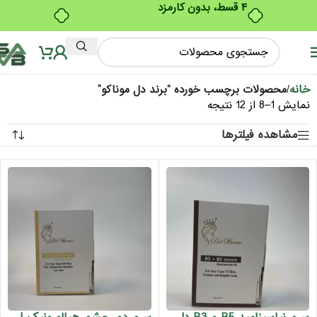
ب
۴ قسط، بدون کارمزد
د
م
خانه
/
محصولات برچسب خورده “برند دل موناکو”
نمایش 1–8 از 12 نتیجه
مشاهده فیلترها