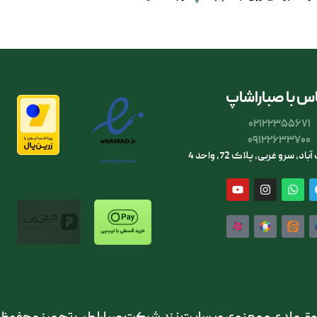
س با صباراشاپ
02122355671
09122633700
، سرو غربی، پلاک 72، واحد 4