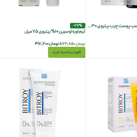
-27%
سرم قابض منافذ باز مناسب پوست چرب بیتروی 30 میل
کرم اوره اوسرین 10% بیتروی 75 میل
تومان
۴۱۷,۲۰۰
تومان
۵۷۳,۸۵۰
افزودن به سبد خرید