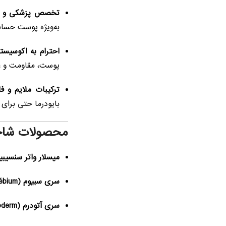
تخصص پزشکی و در
به‌ویژه پوست حس
احترام به اکوسیس
پوست، مقاومت و عم
ترکیبات ملایم و ف
بایودرما حتی برای
محصولات شاخص
میسلار واتر سنسیبیو (nsibio H2O
سری سبیوم (Sébium):
سری آتودرم (Atoderm):