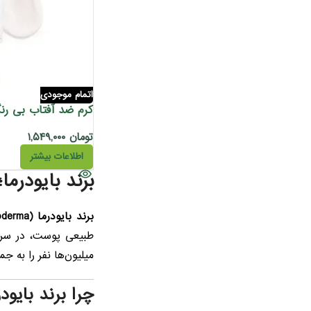
اتمام موجودی
تومان
۱,۵۴۹,۰۰۰
اطلاعات بیشتر
برند بایودر
برند بایودرما (Bioderma)
طبیعی پوست، در سراس
میلیون‌ها نفر را به جم
چرا برند بای