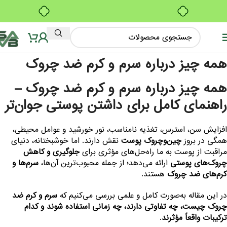
ه
بدون ضامن، بدون سود
چ
د
مه چیز درباره سرم و کرم ضد چروک
س
و
مه چیز درباره سرم و کرم ضد چروک –
اهنمای کامل برای داشتن پوستی جوان‌تر
ک
ض
فزایش سن، استرس، تغذیه نامناسب، نور خورشید و عوامل محیطی،
مگی در بروز
چین‌وچروک پوست
نقش دارند. اما خوشبختانه، دنیای
چ
راقبت از پوست به ما راه‌حل‌های مؤثری برای
جلوگیری و کاهش
روک‌های پوستی
ارائه می‌دهد؛ از جمله محبوب‌ترین آن‌ها،
سرم‌ها و
رم‌های ضد چروک
هستند.
ر این مقاله به‌صورت کامل و علمی بررسی می‌کنیم که
سرم و کرم ضد
روک چیست، چه تفاوتی دارند، چه زمانی استفاده شوند و کدام
رکیبات واقعاً مؤثرند
.