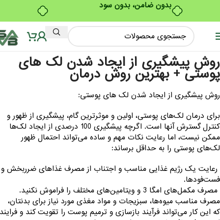
ر
بدون ضامن، بدون سود
پ
ا
وش پیشگیری از ایجاد شدن لک های
ا
وستی + بهترین روش درمان
ش
وش پیشگیری از ایجاد شدن لک های پوستی:
ل
رای درمان لک‌های پوستی، اولین و موثرترین گام، پیشگیری از ظهور و
ه
کنترل گسترش آنها است. اگرچه پیشگیری 100 درصدی از ایجاد لک‌ها
مکن نیست، اما رعایت نکات مهم و ساده می‌تواند احتمال ظهور
پ
ک‌های پوستی را به حداقل برساند:
+
عایت یک رژیم غذایی مناسب و اجتناب از مصرف غذاهای ضرربخش و
ب
ست‌فودها.
صرف مکمل‌های امگا 3 و ویتامین‌های مختلف را فراموش نکنید.
ر
صرف مناسب میوه‌ها، سبزیجات و مواد مغذی مورد نیاز برای بدنتان،
ه این کار می‌تواند فرآیند بازسازی و ترمیم پوست را تقویت کند و فرایند