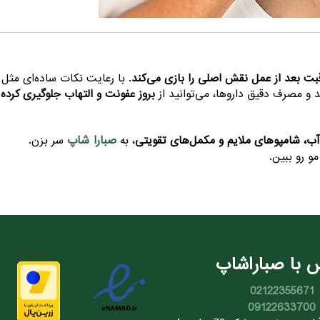
بت بعد از عمل نقش اصلی را بازی می‌کند
. با رعایت نکات ساده‌ای مثل
 و مصرف دقیق داروها، می‌توانید از
بروز عفونت و التهاب جلوگیری کرده 
صبارا شاپ
ب، شامپوهای ملایم و مکمل‌های تقویتی
، به
سر بزن.
و رو ببین.
 با صباراشاپ
02122355671
09122633700